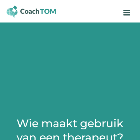
Ga
Main
naar
Menu
de
inhoud
Wie maakt gebruik
van een therapeut?